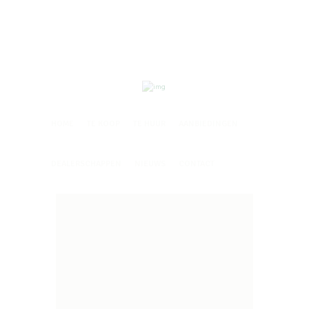
Oude Bredasebaan 22, 4861 NC Chaam,
info@mertensagri.nl
Tel.
0161-492772
HOME
TE KOOP
TE HUUR
AANBIEDINGEN
DEALERSCHAPPEN
NIEUWS
CONTACT