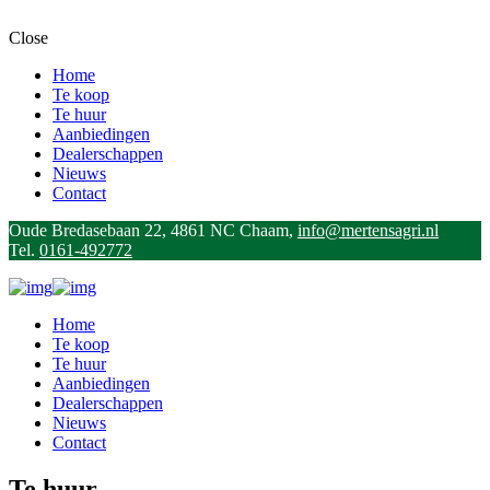
Close
Home
Te koop
Te huur
Aanbiedingen
Dealerschappen
Nieuws
Contact
Oude Bredasebaan 22, 4861 NC Chaam,
info@mertensagri.nl
Tel.
0161-492772
Home
Te koop
Te huur
Aanbiedingen
Dealerschappen
Nieuws
Contact
Te huur