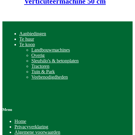
Verticuteermachine 50 cm
Aanbiedingen
Te huur
Te koop
Landbouwmachines
Overig
Sleufsilo's & betonplaten
Tractoren
Tuin & Park
Veebenodigdheden
Menu
Home
Privacyverklaring
Algemene voorwaarden