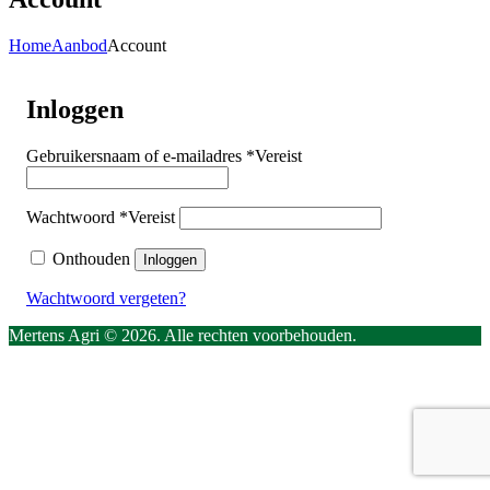
Home
Aanbod
Account
Inloggen
Gebruikersnaam of e-mailadres
*
Vereist
Wachtwoord
*
Vereist
Onthouden
Inloggen
Wachtwoord vergeten?
Mertens Agri © 2026. Alle rechten voorbehouden.