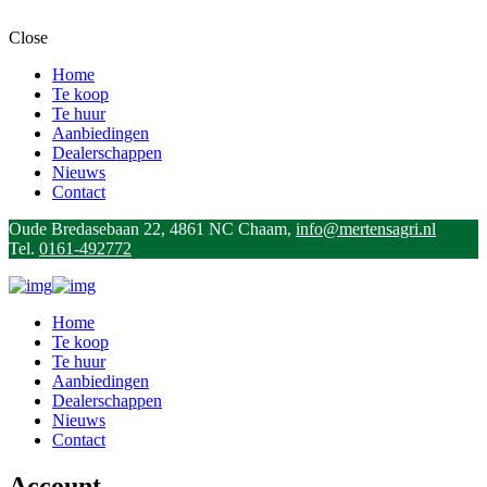
Close
Home
Te koop
Te huur
Aanbiedingen
Dealerschappen
Nieuws
Contact
Oude Bredasebaan 22, 4861 NC Chaam,
info@mertensagri.nl
Tel.
0161-492772
Home
Te koop
Te huur
Aanbiedingen
Dealerschappen
Nieuws
Contact
Account