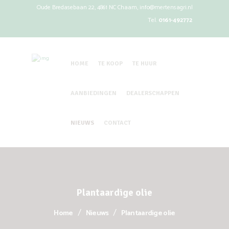
Oude Bredasebaan 22, 4861 NC Chaam,
info@mertensagri.nl
Tel.
0161-492772
HOME
TE KOOP
TE HUUR
AANBIEDINGEN
DEALERSCHAPPEN
NIEUWS
CONTACT
Plantaardige olie
Home
Nieuws
Plantaardige olie