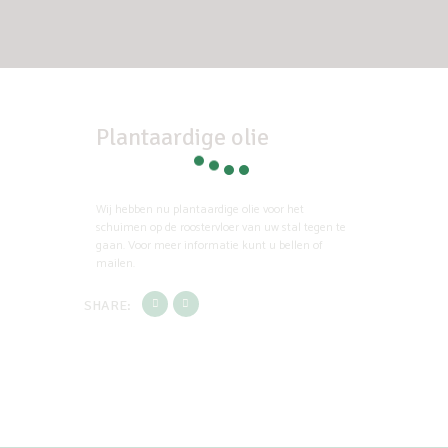
Plantaardige olie
Wij hebben nu plantaardige olie voor het
schuimen op de roostervloer van uw stal tegen te
gaan. Voor meer informatie kunt u bellen of
mailen.
SHARE: