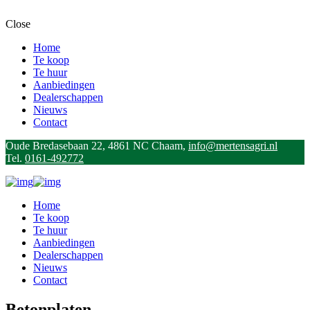
Close
Home
Te koop
Te huur
Aanbiedingen
Dealerschappen
Nieuws
Contact
Oude Bredasebaan 22, 4861 NC Chaam,
info@mertensagri.nl
Tel.
0161-492772
Home
Te koop
Te huur
Aanbiedingen
Dealerschappen
Nieuws
Contact
Betonplaten