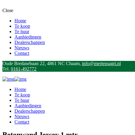
Close
Home
Te koop
Te huur
Aanbiedingen
Dealerschappen
Nieuws
Contact
Oude Bredasebaan 22, 4861 NC Chaam,
info@mertensagri.nl
Tel.
0161-492772
Home
Te koop
Te huur
Aanbiedingen
Dealerschappen
Nieuws
Contact
Betonwand Jersey 1 mtr.