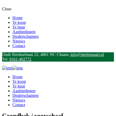
Close
Home
Te koop
Te huur
Aanbiedingen
Dealerschappen
Nieuws
Contact
Oude Bredasebaan 22, 4861 NC Chaam,
info@mertensagri.nl
Tel.
0161-492772
Home
Te koop
Te huur
Aanbiedingen
Dealerschappen
Nieuws
Contact
Grondbak / voerschaaf