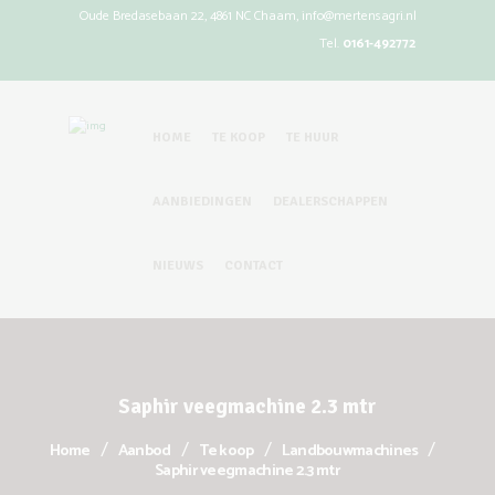
Oude Bredasebaan 22, 4861 NC Chaam,
info@mertensagri.nl
Tel.
0161-492772
HOME
TE KOOP
TE HUUR
AANBIEDINGEN
DEALERSCHAPPEN
NIEUWS
CONTACT
Saphir veegmachine 2.3 mtr
Home
Aanbod
Te koop
Landbouwmachines
Saphir veegmachine 2.3 mtr