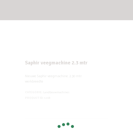
Saphir veegmachine 2.3 mtr
Nieuwe Saphir veegmachine. 2.30 mtr.
werkbreedte
Landbouwmachines
CATEGORIE:
PRODUCT ID:
1268