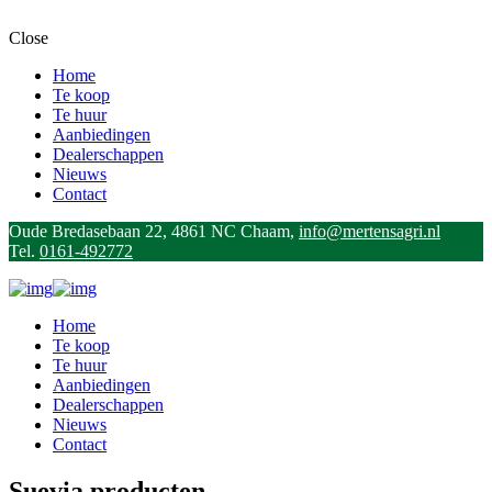
Close
Home
Te koop
Te huur
Aanbiedingen
Dealerschappen
Nieuws
Contact
Oude Bredasebaan 22, 4861 NC Chaam,
info@mertensagri.nl
Tel.
0161-492772
Home
Te koop
Te huur
Aanbiedingen
Dealerschappen
Nieuws
Contact
Suevia producten