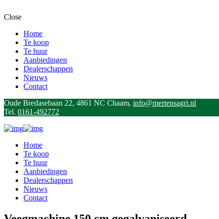
Close
Home
Te koop
Te huur
Aanbiedingen
Dealerschappen
Nieuws
Contact
Oude Bredasebaan 22, 4861 NC Chaam,
info@mertensagri.nl
Tel.
0161-492772
Home
Te koop
Te huur
Aanbiedingen
Dealerschappen
Nieuws
Contact
Veegmachine 150 cm gegalvaniseerd