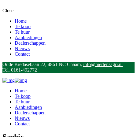
Close
Home
Te koop
Te huur
Aanbiedingen
Dealerschappen
Nieuws
Contact
Oude Bredasebaan 22, 4861 NC Chaam,
info@mertensagri.nl
Tel.
0161-492772
Home
Te koop
Te huur
Aanbiedingen
Dealerschappen
Nieuws
Contact
Saphir