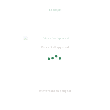
€
2.000,00
Vink afkalfapparaat
Winterbanden peugeot