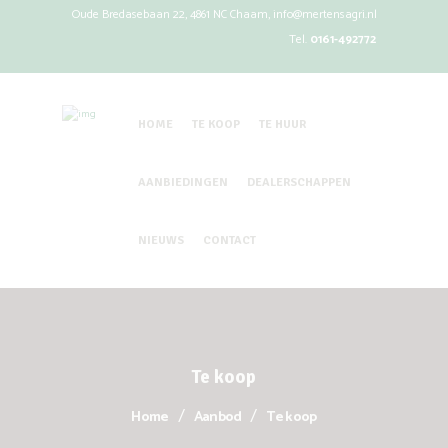
Oude Bredasebaan 22, 4861 NC Chaam,
info@mertensagri.nl
Tel.
0161-492772
HOME
TE KOOP
TE HUUR
AANBIEDINGEN
DEALERSCHAPPEN
NIEUWS
CONTACT
Te koop
Home
Aanbod
Te koop