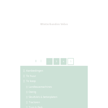
Winterbanden Volvo
…
3
4
5
Aanbiedingen
Te huur
Te koop
Landbouwmachines
Overig
Sleufsilo's & betonplaten
Tractoren
Tuin & Park