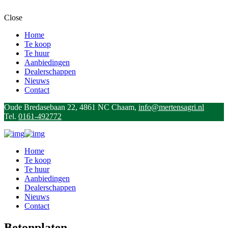
Close
Home
Te koop
Te huur
Aanbiedingen
Dealerschappen
Nieuws
Contact
Oude Bredasebaan 22, 4861 NC Chaam,
info@mertensagri.nl
Tel.
0161-492772
Home
Te koop
Te huur
Aanbiedingen
Dealerschappen
Nieuws
Contact
Betonplaten