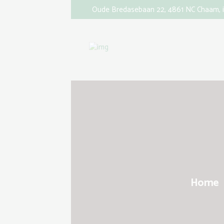
Oude Bredasebaan 22, 4861 NC Chaam,
Home