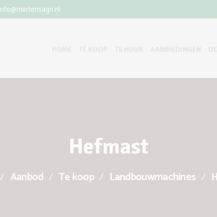
info@mertensagri.nl
HOME
TE KOOP
TE HUUR
AANBIEDINGEN
D
Hefmast
Aanbod
Te koop
Landbouwmachines
H