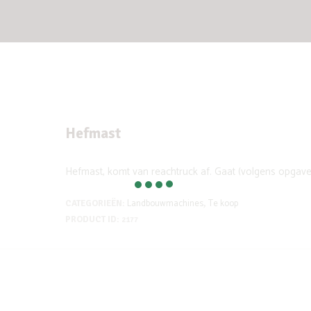
Hefmast
Hefmast, komt van reachtruck af. Gaat (volgens opgave)
Landbouwmachines
Te koop
CATEGORIEËN:
,
PRODUCT ID:
2177