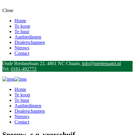
Close
Home
Te koop
Te huur
Aanbiedingen
Dealerschappen
Nieuws
Contact
Oude Bredasebaan 22, 4861 NC Chaam,
info@mertensagri.nl
Tel.
0161-492772
Home
Te koop
Te huur
Aanbiedingen
Dealerschappen
Nieuws
Contact
Sneeuw- c.q. voerschuif