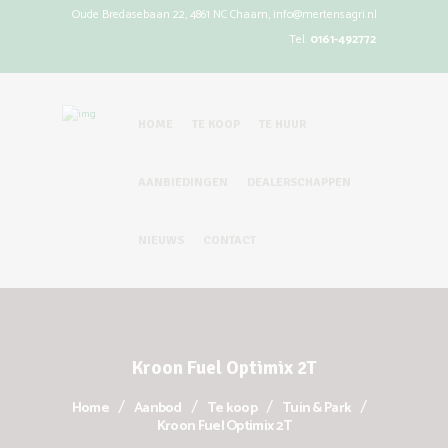
Oude Bredasebaan 22, 4861 NC Chaam,
info@mertensagri.nl
Tel.
0161-492772
HOME
TE KOOP
TE HUUR
AANBIEDINGEN
DEALERSCHAPPEN
NIEUWS
CONTACT
Kroon Fuel Optimix 2T
Home
Aanbod
Te koop
Tuin & Park
Kroon Fuel Optimix 2T