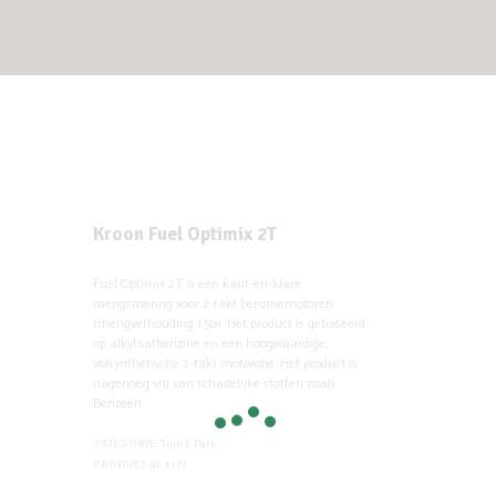
Kroon Fuel Optimix 2T
Fuel Optimix 2T is een kant-en-klare
mengsmering voor 2-takt benzinemotoren
(mengverhouding 1:50). Het product is gebaseerd
op alkylaatbenzine en een hoogwaardige,
volsynthetische 2-takt motorolie. Het product is
nagenoeg vrij van schadelijke stoffen zoals
Benzeen
Tuin & Park
CATEGORIE:
PRODUCT ID:
1277