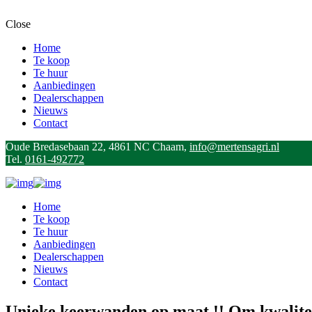
Close
Home
Te koop
Te huur
Aanbiedingen
Dealerschappen
Nieuws
Contact
Oude Bredasebaan 22, 4861 NC Chaam,
info@mertensagri.nl
Tel.
0161-492772
Home
Te koop
Te huur
Aanbiedingen
Dealerschappen
Nieuws
Contact
Unieke keerwanden op maat !! Om kwaliteit