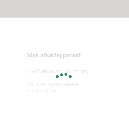
Vink afkalfapparaat
Vink afkalfapparaat 1,80 mtr. lang
Veebenodigdheden
CATEGORIE:
PRODUCT ID:
1285