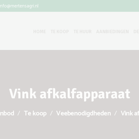
info@mertensagri.nl
HOME
TE KOOP
TE HUUR
AANBIEDINGEN
D
Vink afkalfapparaat
nbod
Te koop
Veebenodigdheden
Vink a