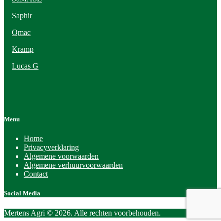
Saphir
Qmac
Kramp
Lucas G
Menu
Home
Privacyverklaring
Algemene voorwaarden
Algemene verhuurvoorwaarden
Contact
Social Media
Mertens Agri © 2026. Alle rechten voorbehouden.