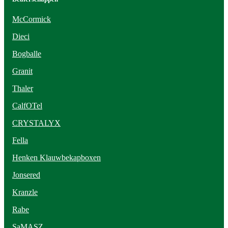
McCormick
Dieci
Bogballe
Granit
Thaler
CalfOTel
CRYSTALYX
Fella
Henken Klauwbekapboxen
Jonsered
Kranzle
Rabe
SaMASZ