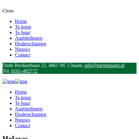
Close
Home
Te koop
Te huur
Aanbiedingen
Dealerschappen
Nieuws
Contact
Oude Bredasebaan 22, 4861 NC Chaam,
info@mertensagri.nl
Tel.
0161-492772
Home
Te koop
Te huur
Aanbiedingen
Dealerschappen
Nieuws
Contact
Holaras