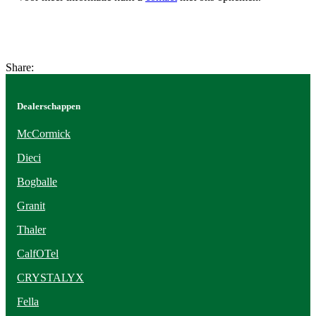
Share:
Dealerschappen
McCormick
Dieci
Bogballe
Granit
Thaler
CalfOTel
CRYSTALYX
Fella