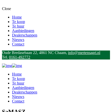
Close
Home
Te koop
Te huur
Aanbiedingen
Dealerschappen
Nieuws
Contact
Oude Bredasebaan 22, 4861 NC Chaam,
info@mertensagri.nl
Tel.
0161-492772
Home
Te koop
Te huur
Aanbiedingen
Dealerschappen
Nieuws
Contact
SaMASZ