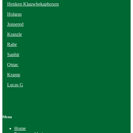
Henken Klauwbekapboxen
Holaras
Jonsered
Kranzle
Rabe
Saphir
Qmac
Kramp
Lucas G
Menu
Home