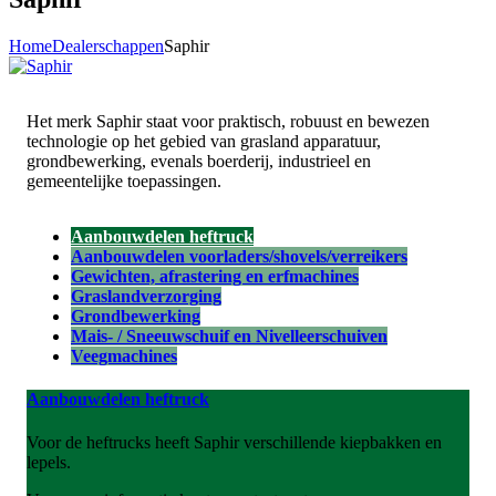
Home
Dealerschappen
Saphir
Het merk Saphir staat voor praktisch, robuust en bewezen
technologie op het gebied van grasland apparatuur,
grondbewerking, evenals boerderij, industrieel en
gemeentelijke toepassingen.
Aanbouwdelen heftruck
Aanbouwdelen voorladers/shovels/verreikers
Gewichten, afrastering en erfmachines
Graslandverzorging
Grondbewerking
Mais- / Sneeuwschuif en Nivelleerschuiven
Veegmachines
Aanbouwdelen heftruck
Voor de heftrucks heeft Saphir verschillende kiepbakken en
lepels.