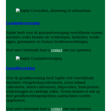
Graslandverzorging
Saphir heeft voor de graslandverzorging verschillende soorten
machines welke bestaan uit: weideslepen, landrollen, weide-
eggen, grasmaaiers en Samasz hooibouwwerktuigen.
Voor meer informatie kunt u
contact
met ons opnemen.
Grondbewerking
Voor de grondbewerking heeft Saphir veel verschillende
machines: vleugelschaarcultivatoren, zware triltand
cultivatoren, mulch-cultivatoren, diepwoelers, front-packers,
schijveneggen en cambrige rollen. Tevens kunnen er ook op
deze grondbewerkingsmachines zaaimachines worden
opgebouwd.
Voor meer informatie kunt u
contact
met ons opnemen.