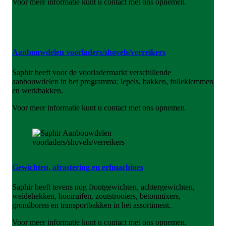
Voor meer informatie kunt u contact met ons opnemen.
Aanbouwdelen voorladers/shovels/verreikers
Saphir heeft voor de voorladermarkt verschillende
aanbouwdelen in het programma: lepels, bakken, folieklemmen
en werkbakken.
Voor meer informatie kunt u contact met ons opnemen.
Gewichten, afrastering en erfmachines
Saphir heeft tevens nog frontgewichten, achtergewichten,
weidehekken, hooiruifen, zoutstrooiers, betonmixers,
grondboren en transportbakken in het assortiment.
Voor meer informatie kunt u contact met ons opnemen.