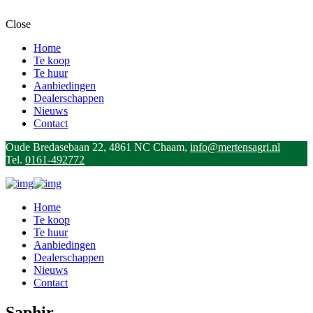
Close
Home
Te koop
Te huur
Aanbiedingen
Dealerschappen
Nieuws
Contact
Oude Bredasebaan 22, 4861 NC Chaam,
info@mertensagri.nl
Tel.
0161-492772
Home
Te koop
Te huur
Aanbiedingen
Dealerschappen
Nieuws
Contact
Saphir