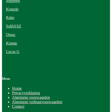
Jonsered
Kranzle
Rabe
SaMASZ
Qmac
Kramp
Lucas G
Menu
Home
Privacyverklaring
Algemene voorwaarden
Algemene verhuurvoorwaarden
Contact