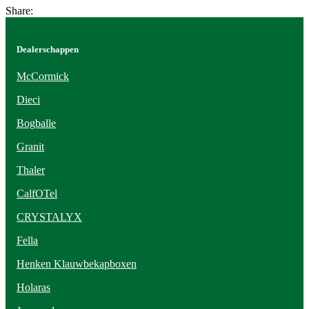
Share:
Dealerschappen
McCormick
Dieci
Bogballe
Granit
Thaler
CalfOTel
CRYSTALYX
Fella
Henken Klauwbekapboxen
Holaras