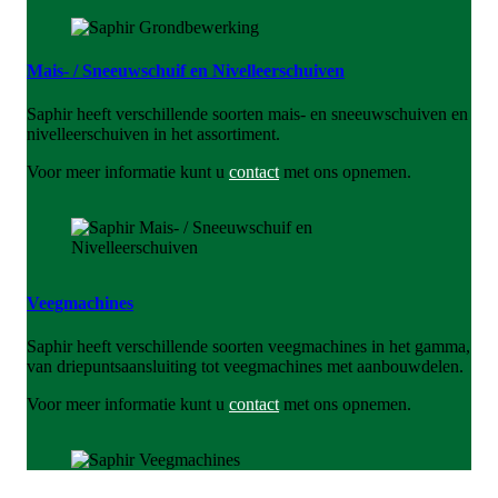
Mais- / Sneeuwschuif en Nivelleerschuiven
Saphir heeft verschillende soorten mais- en sneeuwschuiven en
nivelleerschuiven in het assortiment.
Voor meer informatie kunt u
contact
met ons opnemen.
Veegmachines
Saphir heeft verschillende soorten veegmachines in het gamma,
van driepuntsaansluiting tot veegmachines met aanbouwdelen.
Voor meer informatie kunt u
contact
met ons opnemen.